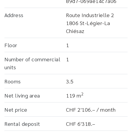
89d7-069ae14c7a06
Address
Route Industrielle 2
1806 St-Légier-La
Chiésaz
Floor
1
Number of commercial
1
units
Rooms
3.5
2
Net living area
119 m
Net price
CHF 2'106.– / month
Rental deposit
CHF 6'318.–