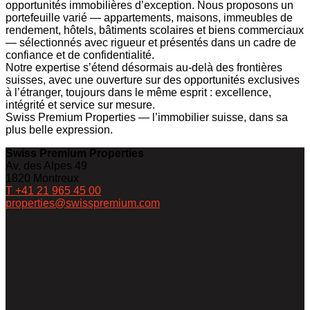
opportunités immobilières d’exception
. Nous proposons un
portefeuille varié — appartements, maisons, immeubles de
rendement, hôtels, bâtiments scolaires et biens commerciaux
— sélectionnés avec rigueur et présentés dans un cadre de
confiance et de confidentialité.
Notre expertise s’étend désormais
au-delà des frontières
suisses
, avec une ouverture sur des
opportunités exclusives
à l’étranger
, toujours dans le même esprit : excellence,
intégrité et service sur mesure.
Swiss Premium Properties —
l’immobilier suisse, dans sa
plus belle expression
.
Swiss Premium Properties
Av. des Alpes 49
1820
Montreux
T +41 21 965 45 00
properties@swisspremium.com